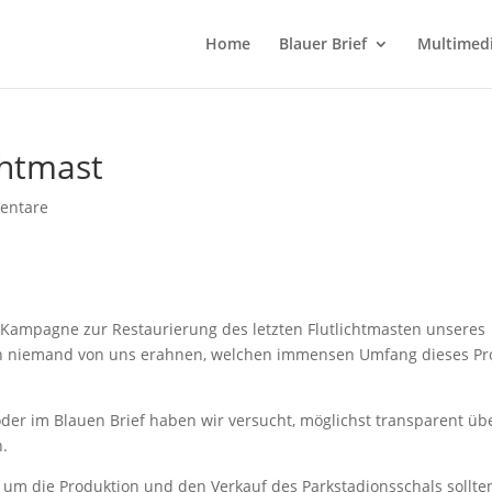
Home
Blauer Brief
Multimed
chtmast
entare
r Kampagne zur Restaurierung des letzten Flutlichtmasten unseres
och niemand von uns erahnen, welchen immensen Umfang dieses Pr
er im Blauen Brief haben wir versucht, möglichst transparent üb
n.
um die Produktion und den Verkauf des Parkstadionsschals sollte