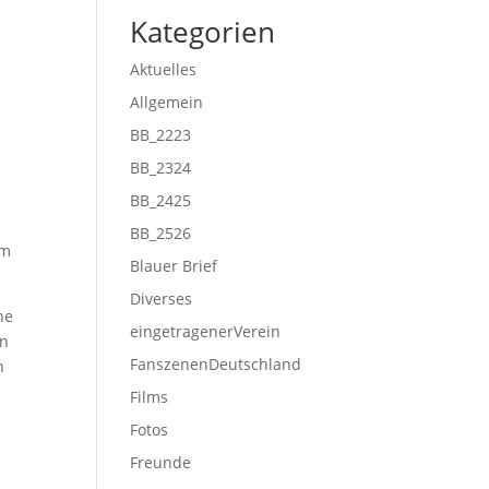
Kategorien
Aktuelles
Allgemein
e
BB_2223
BB_2324
BB_2425
BB_2526
am
Blauer Brief
Diverses
he
eingetragenerVerein
en
FanszenenDeutschland
h
Films
Fotos
Freunde