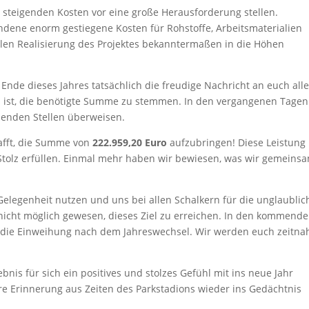
er steigenden Kosten vor eine große Herausforderung stellen.
dene enorm gestiegene Kosten für Rohstoffe, Arbeitsmaterialien
nalen Realisierung des Projektes bekanntermaßen in die Höhen
nde dieses Jahres tatsächlich die freudige Nachricht an euch all
 ist, die benötigte Summe zu stemmen. In den vergangenen Tagen
chenden Stellen überweisen.
afft, die Summe von
222.959,20 Euro
aufzubringen! Diese Leistung
tolz erfüllen. Einmal mehr haben wir bewiesen, was wir gemeins
Gelegenheit nutzen und uns bei allen Schalkern für die unglaublic
icht möglich gewesen, dieses Ziel zu erreichen. In den kommend
 die Einweihung nach dem Jahreswechsel. Wir werden euch zeitna
bnis für sich ein positives und stolzes Gefühl mit ins neue Jahr
re Erinnerung aus Zeiten des Parkstadions wieder ins Gedächtnis