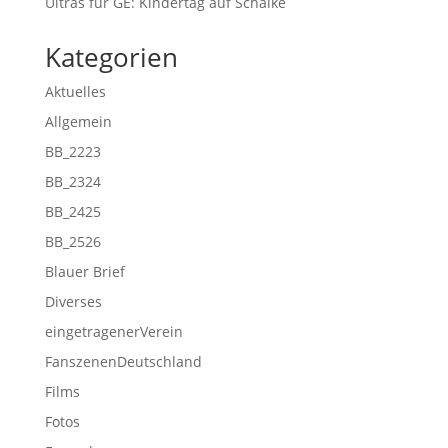
Ultras für GE: Kindertag auf Schalke
Kategorien
Aktuelles
Allgemein
BB_2223
BB_2324
BB_2425
BB_2526
Blauer Brief
Diverses
eingetragenerVerein
FanszenenDeutschland
Films
Fotos