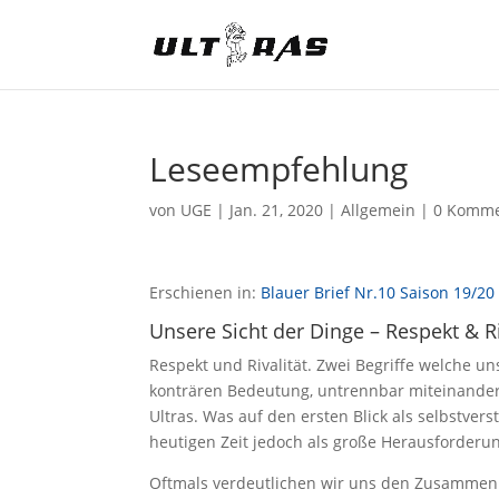
Leseempfehlung
von
UGE
|
Jan. 21, 2020
|
Allgemein
|
0 Komme
Erschienen in:
Blauer Brief Nr.10 Saison 19/20
Unsere Sicht der Dinge – Respekt & Ri
Respekt und Rivalität. Zwei Begriffe welche uns
konträren Bedeutung, untrennbar miteinander v
Ultras. Was auf den ersten Blick als selbstve
heutigen Zeit jedoch als große Herausforderu
Oftmals verdeutlichen wir uns den Zusammenhan