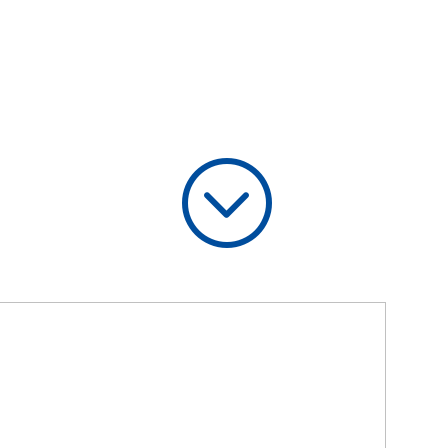
Schalke 04
;