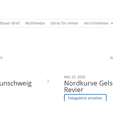
Blauer Brief
Multimedia
Ultras für immer
Verschiedenes
fe
A
Mai 2, 2026
Mai 25, 2026
aunschweig
Ausgabe 16: Fortun
Nordkurve Gels
Revier
Blauen Brief lesen
Fotogalerie ansehen