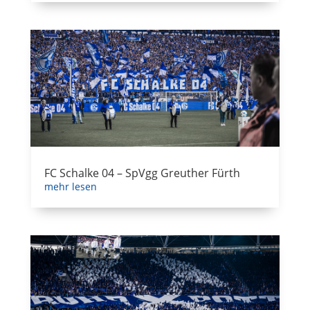
FC Schalke 04 – SpVgg Greuther Fürth
mehr lesen