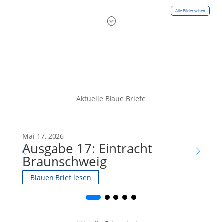
Alle Bilder sehen
;
Aktuelle Blaue Briefe
Mai 17, 2026
Mai 
Ausgabe 17: Eintracht
Au
Braunschweig
Dü
Blauen Brief lesen
Bl