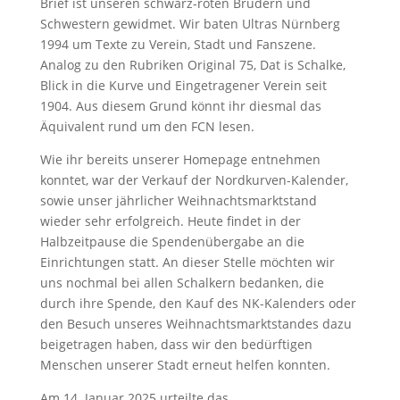
Brief ist unseren schwarz-roten Brüdern und
Schwestern gewidmet. Wir baten Ultras Nürnberg
1994 um Texte zu Verein, Stadt und Fanszene.
Analog zu den Rubriken Original 75, Dat is Schalke,
Blick in die Kurve und Eingetragener Verein seit
1904.
Aus diesem Grund könnt ihr diesmal das
Äquivalent rund um den FCN lesen.
Wie ihr bereits unserer Homepage entnehmen
konntet, war der Verkauf der Nordkurven-Kalender,
sowie unser jährlicher Weihnachtsmarktstand
wieder sehr erfolgreich. Heute findet in der
Halbzeitpause die Spendenübergabe an die
Einrichtungen
statt
.
An dieser Stelle möchten wir
uns nochmal bei allen Schalkern bedanken, die
durch ihre Spende, den Kauf des NK-Kalenders oder
den Besuch unseres Weihnachtsmarktstandes dazu
beigetragen haben, dass wir den bedürftigen
Menschen unserer Stadt erneut helfen konnten.
Am 14. Januar 2025 urteilte das