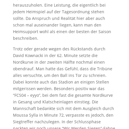
herauszuholen. Eine Leistung, die eigentlich bei
jedem Heimspiel auf der Tagesordnung stehen
sollte. Da Anspruch und Realität hier aber auch
schon mal auseinander liegen, kann man den
Heimsupport wohl als einen der besten der Saison
beschreiben.
Trotz oder gerade wegen des Rückstands durch
David Kownacki in der 62. Minute setzte die
Nordkurve in der zweiten Hälfte nochmal einen
obendrauf. Man hatte das Gefühl, dass die Tribüne
alles versuchte, um den Ball ins Tor zu schreien.
Dabei konnte auch das Stadion an einigen Stellen
mitgerissen werden. Besonders positiv war das
“FCS04 – eyyo”, bei dem fast die gesamte Nordkurve
in Gesang und Klatscheinlagen einstieg. Die
Mannschaft bedankte sich mit dem Ausgleich durch
Moussa Sylla in Minute 72, verpasste es jedoch, den
Siegtreffer nachzulegen. In der Schlussphase
packten wir noch unsere “Wir Werden Siegen”-Fahne