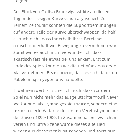
Gegner
Der Block von Cattiva Brunsviga wirkte an diesem
Tag in der riesigen Kurve schon arg isoliert. Zu
keinem Zeitpunkt konnten die Supportbemühungen
auf andere Teile der Kurve überschwappen, da half
es auch nicht, dass innerhalb ihres Bereiches
optisch dauerhaft viel Bewegung zu vernehmen war.
Somit war es auch nicht verwunderlich, dass
akustisch fast nie etwas bei uns ankam. Erst zum
Ende des Spiels konnten wir die Heimfans das erste
Mal vernehmen. Bezeichnend, dass es sich dabei um
Pöbeleinlagen gegen uns handelte.
Erwähnenswert ist sicherlich noch, dass vor dem
Spiel nun nicht mehr das ausgelutschte “You’ll Never
Walk Alone” als Hymne gespielt wurde, sondern eine
rekonstruierte Variante der ersten Vereinshymne aus
der Saison 1899/1900. In Zusammenarbeit zwischen
Verein und Ultra-Szene wurde dieses alte Lied
wieder aus der Versenkung gehoben und sorgt nun